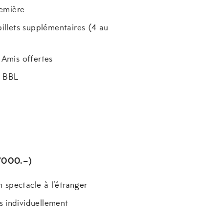
remière
illets supplémentaires (4 au
 Amis offertes
u BBL
5’000.–)
n spectacle à l’étranger
 individuellement