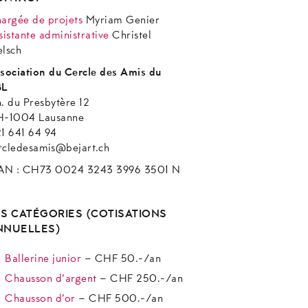
argée de projets
Myriam Genier
sistante administrative
Christel
lsch
sociation du Cercle des Amis du
BL
. du Presbytère 12
-1004 Lausanne
1 641 64 94
rcledesamis@bejart.ch
AN : CH73 0024 3243 3996 3501 N
ES CATÉGORIES (COTISATIONS
NNUELLES)
Ballerine junior
– CHF 50.-/an
Chausson d’argent
– CHF 250.-/an
Chausson d’or
– CHF 500.-/an