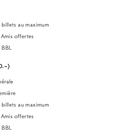
–)
4 billets au maximum
 Amis offertes
u BBL
tine (CHF 1’000.–)
nérale
remière
4 billets au maximum
 Amis offertes
u BBL