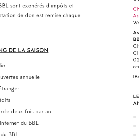
BBL sont exonérés d’impôts et
Ch
station de don est remise chaque
As
We
As
B
Ch
NG DE LA SAISON
CH
02
dio
ce
IB
ouvertes annuelle
étranger
L
édits
A
rcle deux fois par an
 internet du BBL
e du BBL