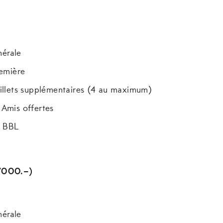
nérale
remière
billets supplémentaires (4 au maximum)
 Amis offertes
u BBL
5’000.–)
nérale