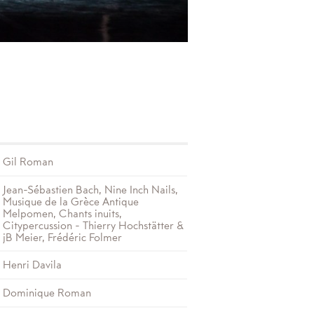
Gil Roman
Jean-Sébastien Bach, Nine Inch Nails,
Musique de la Grèce Antique
Melpomen, Chants inuits,
Citypercussion - Thierry Hochstätter &
jB Meier, Frédéric Folmer
Henri Davila
Dominique Roman