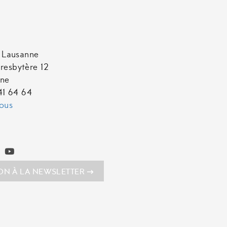
t Lausanne
resbytère 12
nne
641 64 64
ous
ION À LA NEWSLETTER