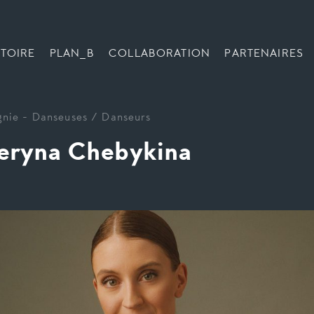
TOIRE
PLAN_B
COLLABORATION
PARTENAIRES
nie
-
Danseuses / Danseurs
eryna Chebykina