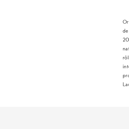
Or
de
20
na
rô
in
pr
La