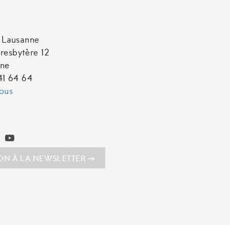
t Lausanne
resbytère 12
nne
641 64 64
ous
ION À LA NEWSLETTER