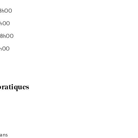
18h00
6h00
 18h00
6h00
pratiques
.
ans