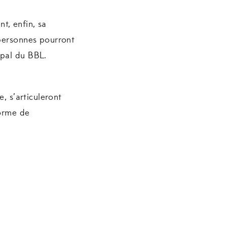
nt, enfin, sa
 personnes pourront
ipal du BBL.
, s’articuleront
forme de