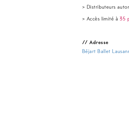
> Distributeurs auto
> Accès limité à
35 p
// Adresse
Béjart Ballet Lausa