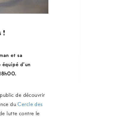
 !
oman et sa
e équipé d’un
 18h00.
public de découvrir
sence du
Cercle des
e lutte contre le