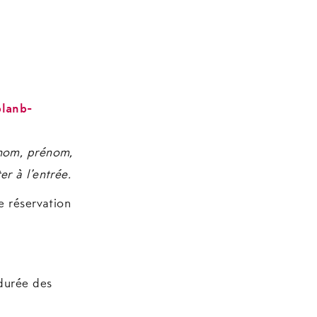
planb-
(nom, prénom,
r à l’entrée.
e réservation
 durée des