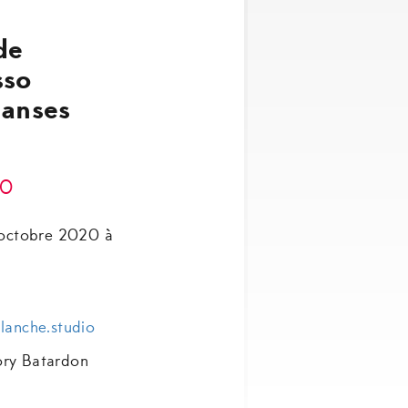
de
sso
danses
Le
0
prix
’octobre 2020 à
actuel
est :
.
CHF 2.00.
lanche.studio
ory Batardon