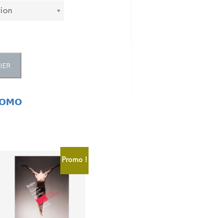
tion
IER
𝗢𝗠𝗢
Promo !
CHF
2.00