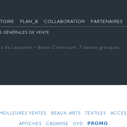
TOIRE
PLAN_B
COLLABORATION
PARTENAIRES
S GÉNÉRALES DE VENTE
ra de Lausanne – Basso Continuum, 7 danses grecques
MEILLEURES VENTES
BEAUX-ARTS
TEXTILES
ACCES
AFFICHES
CADANSE
DVD
𝗣𝗥𝗢𝗠𝗢