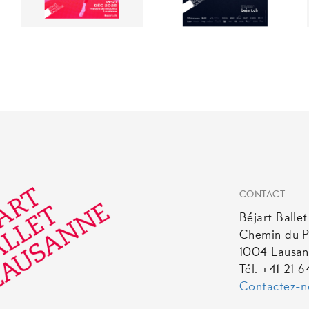
grecques
CHF
8.00
Ce
produit
a
plusieurs
variations.
Les
options
peuvent
être
CONTACT
choisies
Béjart Balle
sur
Chemin du P
la
1004 Lausa
page
Tél. +41 21 
du
Contactez-n
produit