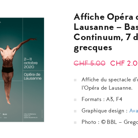
Affiche Opéra 
Lausanne – Ba
Continuum, 7 
grecques
Le
CHF
5.00
CHF
2.0
prix
Affiche du spectacle d
initial
l’Opéra de Lausanne.
était :
Formats : A3, F4
CHF 5.00
Graphique design :
Ava
Photo : © BBL – Greg