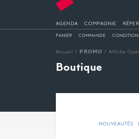
AGENDA
COMPAGNIE
RÉPER
PANIER
COMMANDE
CONDITION
Accueil
/
𝗣𝗥𝗢𝗠𝗢
/ Affiche Opé
Boutique
NOUVEAUTÉS