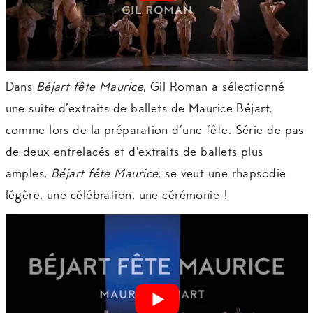
Dans
Béjart fête Maurice
, Gil Roman a sélectionné
une suite d’extraits de ballets de Maurice Béjart,
comme lors de la préparation d’une fête. Série de pas
de deux entrelacés et d’extraits de ballets plus
amples,
Béjart fête Maurice
, se veut une rhapsodie
légère, une célébration, une cérémonie !