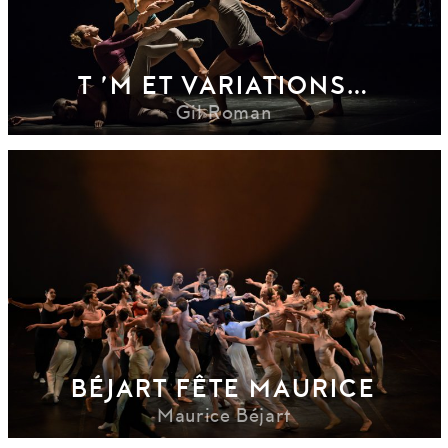
T ’M ET VARIATIONS…
Gil Roman
BÉJART FÊTE MAURICE
Maurice Béjart