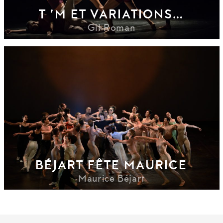
T ’M ET VARIATIONS…
Gil Roman
BÉJART FÊTE MAURICE
Maurice Béjart