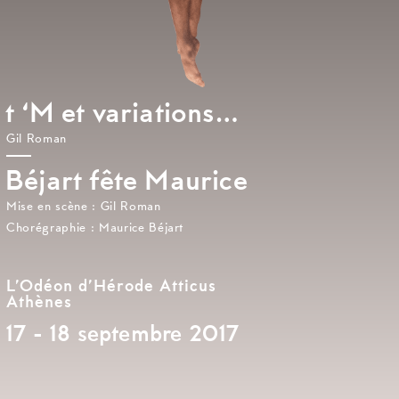
t ‘M et variations…
Gil Roman
Béjart fête Maurice
Mise en scène : Gil Roman
Chorégraphie : Maurice Béjart
L’Odéon d’Hérode Atticus
Athènes
17 - 18 septembre 2017