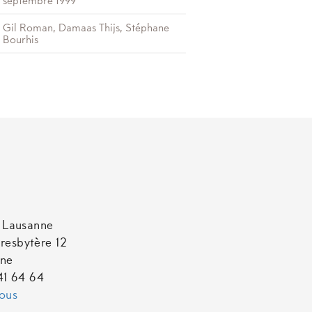
septembre 1999
Gil Roman, Damaas Thijs, Stéphane
Bourhis
t Lausanne
resbytère 12
nne
641 64 64
ous