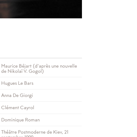
Maurice Béjart (d'après une nouvelle
de Nikolaï V. Gogol)
Hugues Le Bars
Anna De Giorgi
Clément Cayrol
Dominique Roman
Théâtre Postmoderne de Kiev, 21