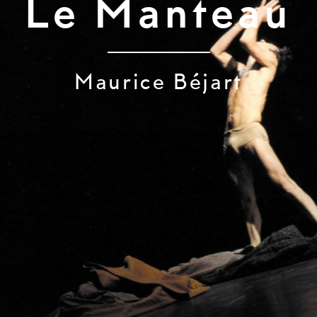
Le Manteau
Maurice Béjart