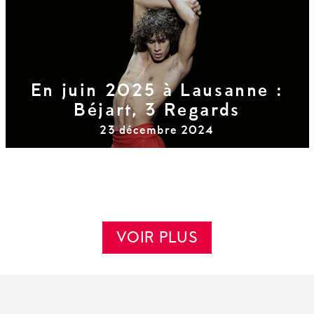
En juin 2025 à Lausanne :
Béjart, 3 Regards
23 décembre 2024
VOIR PLUS