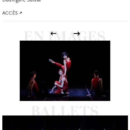
Düdingen,
Suisse
ACCÈS