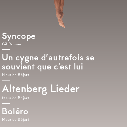
Syncope
Gil Roman
Un cygne d’autrefois se
souvient que c’est lui
Maurice Béjart
Altenberg Lieder
Maurice Béjart
Boléro
Maurice Béjart