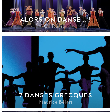
ALORS ON DANSE… !
Gil Roman
7 DANSES GRECQUES
Maurice Béjart