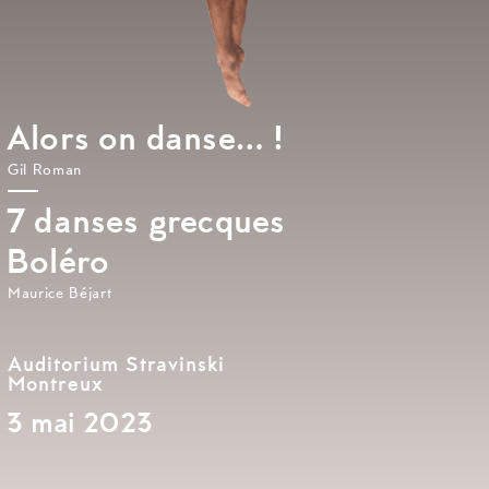
Alors on danse… !
Gil Roman
7 danses grecques
Boléro
Maurice Béjart
Auditorium Stravinski
Montreux
3 mai 2023