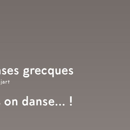
nses grecques
jart
s on danse… !