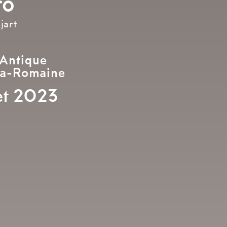
ro
jart
 Antique
la-Romaine
let 2023