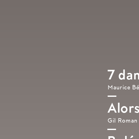
7 da
Maurice Bé
Alor
Gil Roman