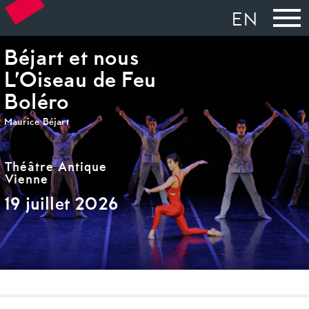
EN
Béjart et nous
L’Oiseau de Feu
Boléro
Maurice Béjart
Théâtre Antique
Vienne
19 juillet 2026