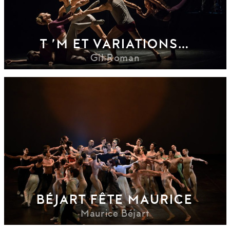
T ’M ET VARIATIONS…
Gil Roman
BÉJART FÊTE MAURICE
Maurice Béjart