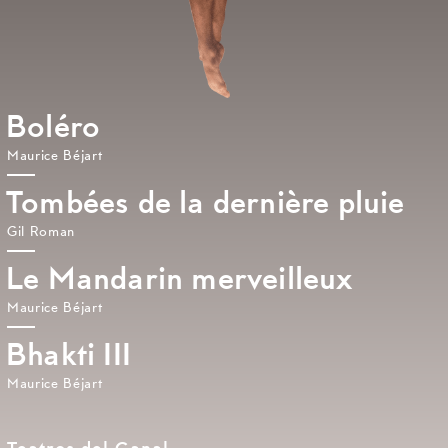
Boléro
Maurice Béjart
Tombées de la dernière pluie
Gil Roman
Le Mandarin merveilleux
Maurice Béjart
Bhakti III
Maurice Béjart