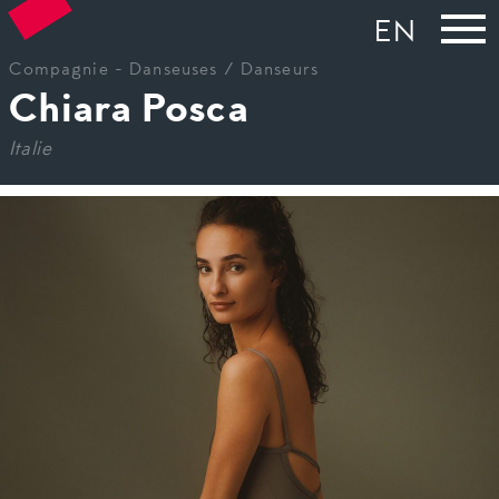
EN
Compagnie
-
Danseuses / Danseurs
Chiara Posca
Italie