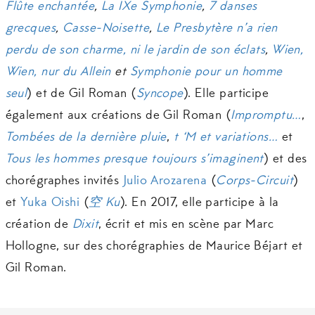
Flûte enchantée
,
La IXe Symphonie
,
7 danses
grecques
,
Casse-Noisette
,
Le Presbytère n’a rien
perdu de son charme, ni le jardin de son éclats
,
Wien,
Wien, nur du Allein
et
Symphonie pour un homme
seul
) et de Gil Roman (
Syncope
). Elle participe
également aux créations de Gil Roman (
Impromptu…
,
Tombées de la dernière pluie
,
t ‘M et variations…
et
Tous les hommes presque toujours s’imaginent
) et des
chorégraphes invités
Julio Arozarena
(
Corps-Circuit
)
et
Yuka Oishi
(
空
Ku
). En 2017, elle participe à la
création de
Dixit
, écrit et mis en scène par Marc
Hollogne, sur des chorégraphies de Maurice Béjart et
Gil Roman.