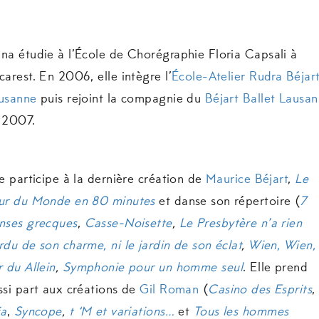
na étudie à l’École de Chorégraphie Floria Capsali à
carest. En 2006, elle intègre l’
École-Atelier Rudra Béjar
usanne
puis rejoint la compagnie du
Béjart Ballet Lausa
 2007.
le participe à la dernière création de
Maurice Béjart
,
Le
ur du Monde en 80 minutes
et danse son répertoire (
7
nses grecques
,
Casse-Noisette
,
Le Presbytère n’a rien
rdu de son charme, ni le jardin de son éclat
,
Wien, Wien,
r du Allein
,
Symphonie pour un homme seul
. Elle prend
ssi part aux créations de
Gil Roman
(
Casino des Esprits
,
ia
,
Syncope
,
t ‘M et variations…
et
Tous les hommes