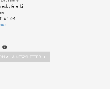
t Lausanne
resbytère 12
nne
641 64 64
ous
ION À LA NEWSLETTER