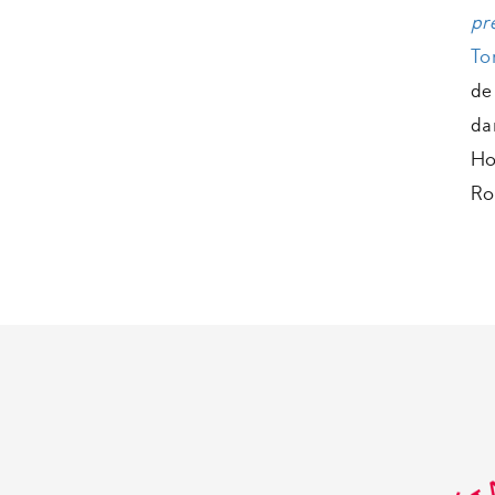
pr
To
d
da
Ho
Ro