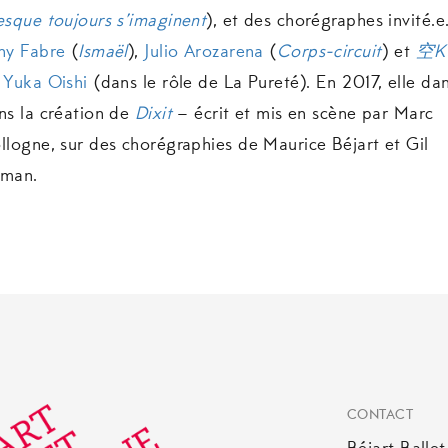
esque toujours s’imaginent
), et des chorégraphes invité.e
ny Fabre
(
Ismaël
),
Julio Arozarena
(
Corps-circuit
) et
空
K
e
Yuka Oishi
(dans le rôle de La Pureté). En 2017, elle da
ns la création de
Dixit
– écrit et mis en scène par Marc
llogne, sur des chorégraphies de Maurice Béjart et Gil
man.
CONTACT