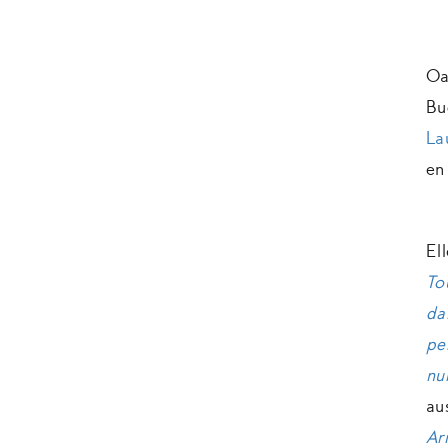
Oa
Bu
La
en
El
To
da
pe
nu
au
Ar